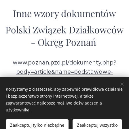
Inne wzory dokumentów
Polski Związek Działkowców
- Okręg Poznań
www.poznan.pzd.pl/dokumenty.php?
body=article&name=podstawowe-
wzory&lang=pl
Korzystamy z ciasteczek, aby zapewnić prawidłowe działanie
i bezpieczeństwo strony internetowej, a także
zagwarantować najlepsze możliwe doświadczenia
użytkownika.
Zaakceptuj tylko niezbędne
Zaakceptuj wszystko
Strona utworzona za pomocą usługi
Webnode
Ciasteczka